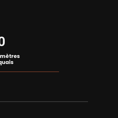
0
omètres
quais