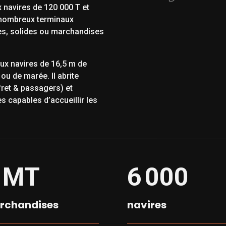
x navires de 120 000 T et
e nombreux terminaux
des, solides ou marchandises
aux navires de 16,5 m de
ou de marée. Il abrite
ret & passagers) et
s capables d’accueillir les
MT
6 000
rchandises
navires