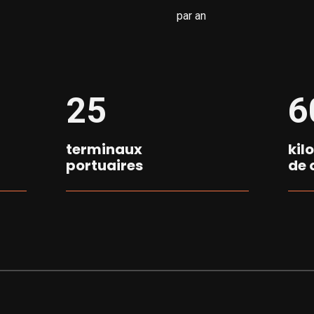
par an
25
6
terminaux
kil
portuaires
de 