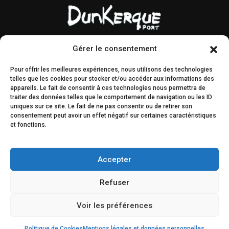
Gérer le consentement
Contact & accès
Marchés publics
Pour offrir les meilleures expériences, nous utilisons des technologies
Droit à l’image
AMI & MIS
telles que les cookies pour stocker et/ou accéder aux informations des
appareils. Le fait de consentir à ces technologies nous permettra de
Plan du site
Engagements
traiter des données telles que le comportement de navigation ou les ID
éthiques
uniques sur ce site. Le fait de ne pas consentir ou de retirer son
consentement peut avoir un effet négatif sur certaines caractéristiques
et fonctions.
Décisions & légal
Concertation du public
Accepter
Refuser
Voir les préférences
Politique de Cookies
Mentions légales et données personnelles