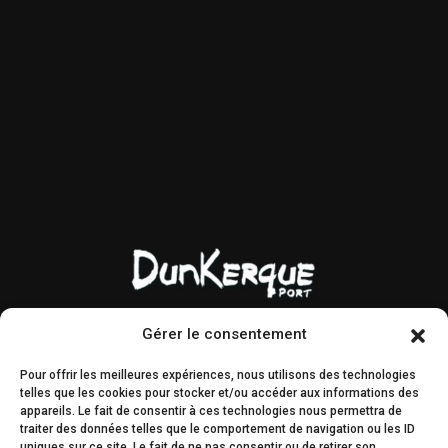
Gérer le consentement
Contact & accès
Marchés publics
Pour offrir les meilleures expériences, nous utilisons des technologies
Droit à l’image
AMI & MIS
telles que les cookies pour stocker et/ou accéder aux informations des
appareils. Le fait de consentir à ces technologies nous permettra de
Plan du site
Engagements
traiter des données telles que le comportement de navigation ou les ID
uniques sur ce site. Le fait de ne pas consentir ou de retirer son