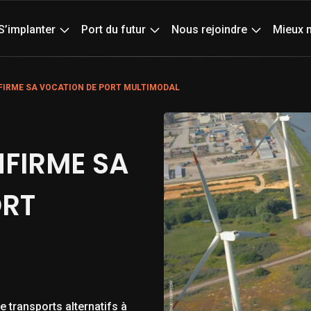
Actualités
Age
S’implanter
Port du futur
Nous rejoindre
Mieux 
IRME SA VOCATION DE PORT MULTIMODAL
FIRME SA
ORT
 transports alternatifs à