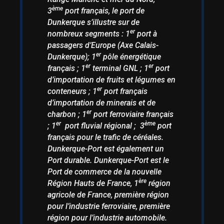
ème
3
port français, le port de
Dunkerque s’illustre sur de
er
nombreux segments : 1
port à
passagers d’Europe (Axe Calais-
er
Dunkerque); 1
pôle énergétique
er
er
français ; 1
terminal GNL ; 1
port
d’importation de fruits et légumes en
er
conteneurs ; 1
port français
d’importation de minerais et de
er
charbon ; 1
port ferroviaire français
er
ème
; 1
port fluvial régional ; 3
port
français pour le trafic de céréales.
Dunkerque-Port est également un
Port durable. Dunkerque-Port est le
Port de commerce de la nouvelle
ère
Région Hauts de France, 1
région
agricole de France, première région
pour l’industrie ferroviaire, première
région pour l’industrie automobile.