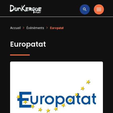
Accueil
Événéments
Europatat
Europatat