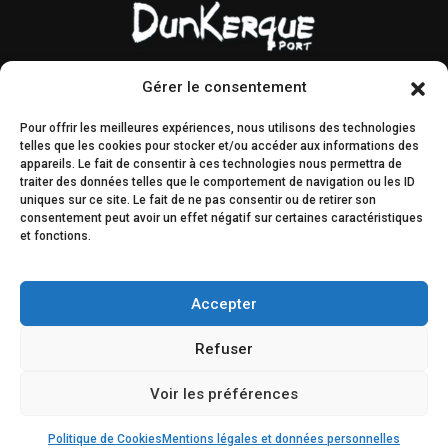
Gérer le consentement
Contact & accès
Marchés publics
Pour offrir les meilleures expériences, nous utilisons des technologies
Droit à l’image
AMI & MIS
telles que les cookies pour stocker et/ou accéder aux informations des
appareils. Le fait de consentir à ces technologies nous permettra de
Plan du site
Engagements
traiter des données telles que le comportement de navigation ou les ID
éthiques
uniques sur ce site. Le fait de ne pas consentir ou de retirer son
consentement peut avoir un effet négatif sur certaines caractéristiques
et fonctions.
Décisions & légal
Concertation du public
Accepter
Refuser
Voir les préférences
Politique de Cookies
Mentions légales et données personnelles