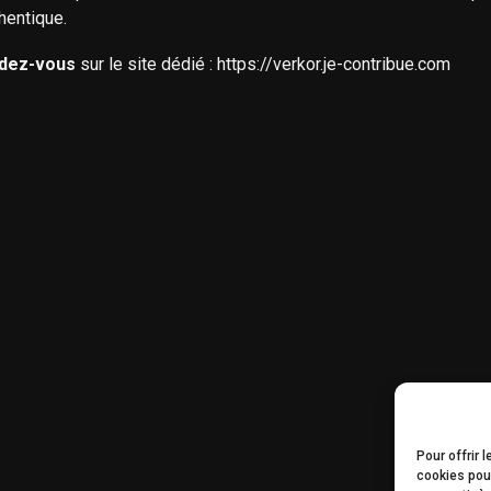
thentique.
ndez-vous
sur le site dédié :
https://verkor.je-contribue.com
Pour offrir 
cookies pour