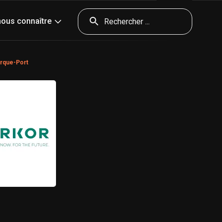
nda
Presse
Contact & accès
Outils
nous connaître
erque-Port