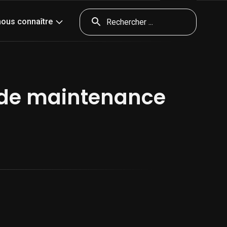
nda
Presse
Contact & accès
Outils
nous connaître
t de maintenance