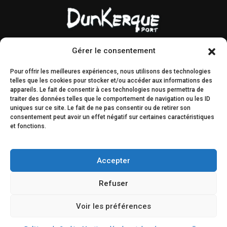
Gérer le consentement
Contact & accès
Marchés publics
Pour offrir les meilleures expériences, nous utilisons des technologies
Droit à l’image
AMI & MIS
telles que les cookies pour stocker et/ou accéder aux informations des
appareils. Le fait de consentir à ces technologies nous permettra de
Plan du site
Engagements
traiter des données telles que le comportement de navigation ou les ID
éthiques
uniques sur ce site. Le fait de ne pas consentir ou de retirer son
consentement peut avoir un effet négatif sur certaines caractéristiques
et fonctions.
Décisions & légal
Concertation du public
Accepter
Refuser
Voir les préférences