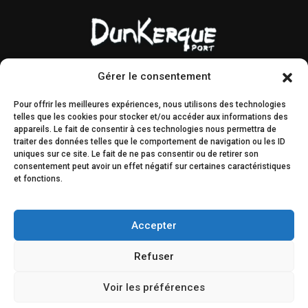
Gérer le consentement
Contact & accès
Marchés publics
Pour offrir les meilleures expériences, nous utilisons des technologies
Droit à l’image
AMI & MIS
telles que les cookies pour stocker et/ou accéder aux informations des
appareils. Le fait de consentir à ces technologies nous permettra de
Plan du site
Engagements
traiter des données telles que le comportement de navigation ou les ID
éthiques
uniques sur ce site. Le fait de ne pas consentir ou de retirer son
consentement peut avoir un effet négatif sur certaines caractéristiques
et fonctions.
Décisions & légal
Concertation du public
Accepter
Refuser
Voir les préférences